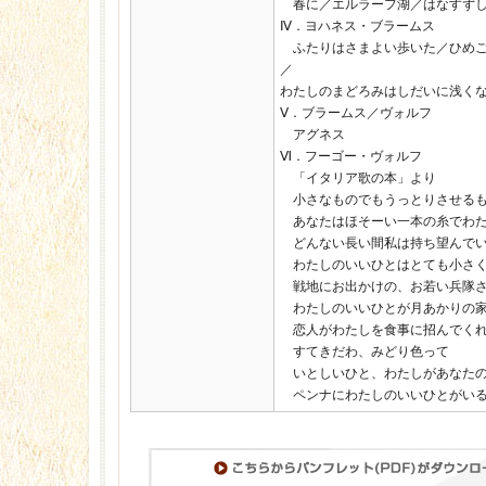
春に／エルラーフ湖／はなすずし
Ⅳ．ヨハネス・ブラームス
ふたりはさまよい歩いた／ひめご
／
わたしのまどろみはしだいに浅く
Ⅴ．ブラームス／ヴォルフ
アグネス
Ⅵ．フーゴー・ヴォルフ
「イタリア歌の本」より
小さなものでもうっとりさせるも
あなたはほそーい一本の糸でわた
どんない長い間私は持ち望んでい
わたしのいいひとはとても小さ
戦地にお出かけの、お若い兵隊さ
わたしのいいひとが月あかりの家
恋人がわたしを食事に招んでく
すてきだわ、みどり色って
いとしいひと、わたしがあなたの
ペンナにわたしのいいひとがい