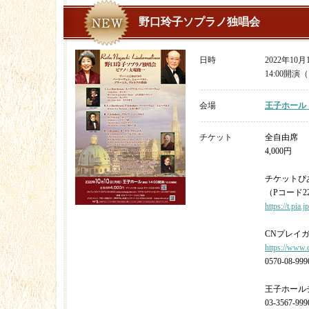
野口玲子ソプラノ独唱会
日時
2022年10
14:00開演（
会場
王子ホール
チケット
全自由席
4,000円
チケットぴ
（Pコード22
https://t.pia.jp
CNプレイ
https://www.
0570-08-999
王子ホール
03-3567-999