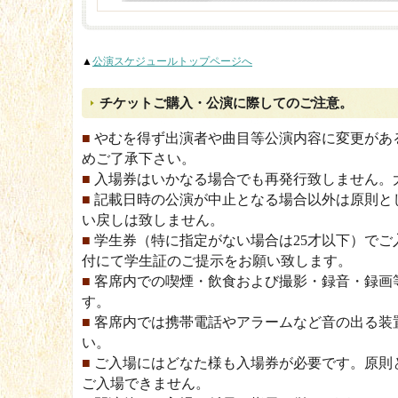
▲
公演スケジュールトップページへ
チケットご購入・公演に際してのご注意。
■
やむを得ず出演者や曲目等公演内容に変更があ
めご了承下さい。
■
入場券はいかなる場合でも再発行致しません。
■
記載日時の公演が中止となる場合以外は原則と
い戻しは致しません。
■
学生券（特に指定がない場合は25才以下）でご
付にて学生証のご提示をお願い致します。
■
客席内での喫煙・飲食および撮影・録音・録画
す。
■
客席内では携帯電話やアラームなど音の出る装
い。
■
ご入場にはどなた様も入場券が必要です。原則
ご入場できません。