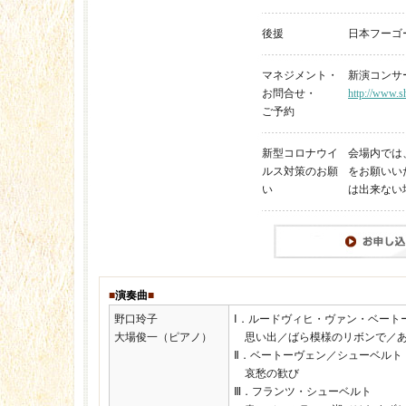
後援
日本フーゴ
マネジメント・
新演コンサート 
お問合せ・
http://www.sh
ご予約
新型コロナウイ
会場内では
ルス対策のお願
をお願いい
い
は出来ない
■
演奏曲
■
野口玲子
Ⅰ．ルードヴィヒ・ヴァン・ベート
大場俊一（ピアノ）
思い出／ばら模様のリボンで／あ
Ⅱ．ベートーヴェン／シューベルト
哀愁の歓び
Ⅲ．フランツ・シューベルト